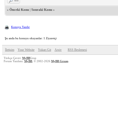
Ara
«
Önceki Konu
|
Sonraki Konu
»
Konuyu Yazdır
Şu anda bu konuyu okuyanlar: 1 Ziyaretçi
İletişim
Your Website
Yukarı Git
Arşiv
RSS Beslemesi
Türkçe Çeviri:
MyBB
Grup
Forum Yazılımı:
MyBB
, © 2002-2026
MyBB Group
.
Vidinli.net Shopping Platform
Vidinli.net Shopping Platform
Vidinli.net Shopping Platform