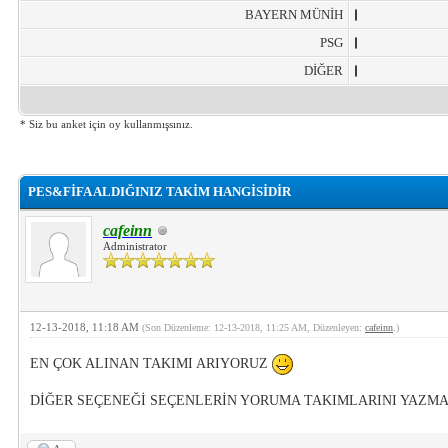
BAYERN MÜNİH
PSG
DİĞER
* Siz bu anket için oy kullanmışsınız.
lama: 0
PES&FİFA ALDIĞINIZ TAKİM HANGİSİDİR
cafeinn
Administrator
12-13-2018, 11:18 AM
(Son Düzenleme: 12-13-2018, 11:25 AM, Düzenleyen:
cafeinn
.)
EN ÇOK ALINAN TAKIMI ARIYORUZ
DİĞER SEÇENEĞİ SEÇENLERİN YORUMA TAKIMLARINI YAZM