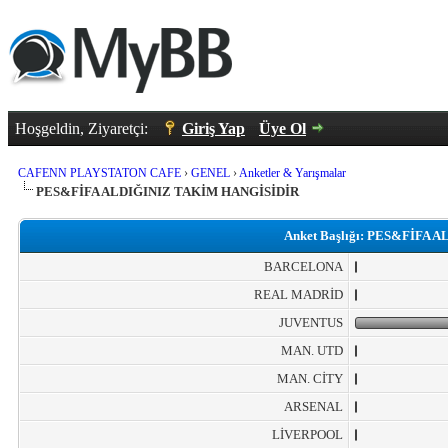
Hoşgeldin, Ziyaretçi:
Giriş Yap
Üye Ol
CAFENN PLAYSTATON CAFE
›
GENEL
›
Anketler & Yarışmalar
PES&FİFA ALDIĞINIZ TAKİM HANGİSİDİR
Anket Başlığı: PES&FİFA
BARCELONA
REAL MADRİD
JUVENTUS
MAN. UTD
MAN. CİTY
ARSENAL
LİVERPOOL